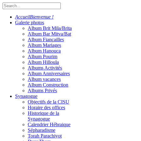
Accueil
Bienvenue !
Galerie photos
Album Brit Mila/Brita
Album Bar Mitva/Bat
Album Fiançailles
Album Mariages
Album Hanouca
Album Pourim
Album Hilloula
Albums Activités
Album Anniversaires
Album vacances
Album Construction
Albums Privés
Synagogue
Objectifs de la CISU
Horaire des offices
Historique de la
Synagogue
Calendrier Hébraique
Sépharadisme
Torah Parachiyot