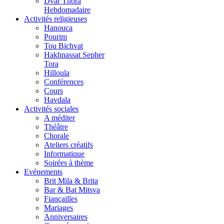
Dvar Thora
Hebdomadaire
Activités religieuses
Hanouca
Pourim
Tou Bichvat
Hakhnassat Sepher
Tora
Hilloula
Conférences
Cours
Havdala
Activités sociales
A méditer
Théâtre
Chorale
Ateliers créatifs
Informatique
Soirées à thème
Evénements
Brit Mila & Brita
Bar & Bat Mitsva
Fiançailles
Mariages
Anniversaires