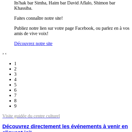
Its'hak bar Simha, Haim bar David Aflalo, Shimon bar
Khassiba.
Faites connaître notre site!
Publiez notre lien sur votre page Facebook, ou parlez en à vos
amis de vive voix!
Découvrez notre site
›
‹
1
2
3
4
5
6
7
8
9
Visite guidée du centre culturel
Découvrez directement les événements à venir en