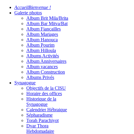
Accueil
Bienvenue !
Galerie photos
Album Brit Mila/Brita
Album Bar Mitva/Bat
Album Fiançailles
Album Mariages
Album Hanouca
Album Pourim
Album Hilloula
Albums Activités
Album Anniversaires
Album vacances
Album Construction
Albums Privés
Synagogue
Objectifs de la CISU
Horaire des offices
Historique de la
Synagogue
Calendrier Hébraique
Sépharadisme
Torah Parachiyot
Dvar Thora
Hebdomadaire