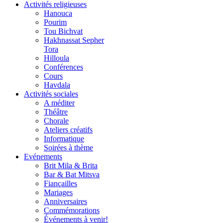
Activités religieuses
Hanouca
Pourim
Tou Bichvat
Hakhnassat Sepher
Tora
Hilloula
Conférences
Cours
Havdala
Activités sociales
A méditer
Théâtre
Chorale
Ateliers créatifs
Informatique
Soirées à thème
Evénements
Brit Mila & Brita
Bar & Bat Mitsva
Fiançailles
Mariages
Anniversaires
Commémorations
Événements à venir!