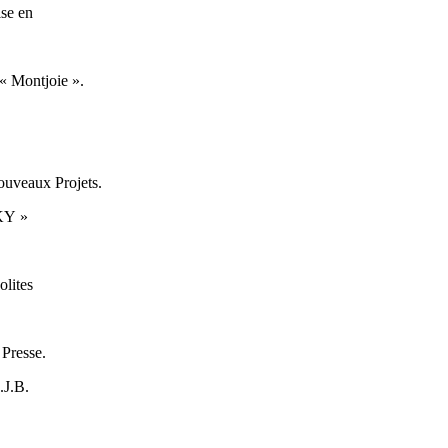
se en
Montjoie ».
veaux Projets.
KY »
lites
Presse.
J.B.