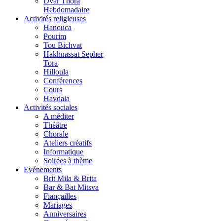
Dvar Thora
Hebdomadaire
Activités religieuses
Hanouca
Pourim
Tou Bichvat
Hakhnassat Sepher
Tora
Hilloula
Conférences
Cours
Havdala
Activités sociales
A méditer
Théâtre
Chorale
Ateliers créatifs
Informatique
Soirées à thème
Evénements
Brit Mila & Brita
Bar & Bat Mitsva
Fiançailles
Mariages
Anniversaires