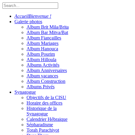
Accueil
Bienvenue !
Galerie photos
Album Brit Mila/Brita
Album Bar Mitva/Bat
Album Fiançailles
Album Mariages
Album Hanouca
Album Pourim
Album Hilloula
Albums Activités
Album Anniversaires
Album vacances
Album Construction
Albums Privés
Synagogue
Objectifs de la CISU
Horaire des offices
Historique de la
Synagogue
Calendrier Hébraique
Sépharadisme
Torah Parachiyot