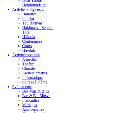
Dvar Thora
Hebdomadaire
Activités religieuses
Hanouca
Pourim
Tou Bichvat
Hakhnassat Sepher
Tora
Hilloula
Conférences
Cours
Havdala
Activités sociales
A méditer
Théâtre
Chorale
Ateliers créatifs
Informatique
Soirées à thème
Evénements
Brit Mila & Brita
Bar & Bat Mitsva
Fiançailles
Mariages
Anniversaires