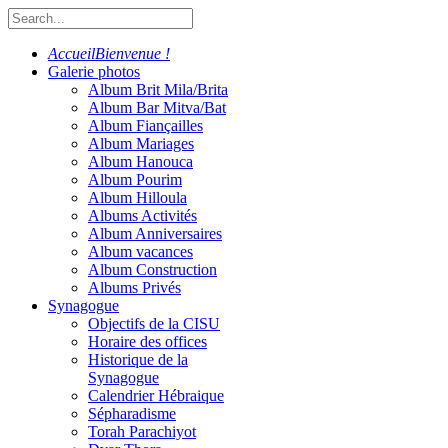
Accueil
Bienvenue !
Galerie photos
Album Brit Mila/Brita
Album Bar Mitva/Bat
Album Fiançailles
Album Mariages
Album Hanouca
Album Pourim
Album Hilloula
Albums Activités
Album Anniversaires
Album vacances
Album Construction
Albums Privés
Synagogue
Objectifs de la CISU
Horaire des offices
Historique de la
Synagogue
Calendrier Hébraique
Sépharadisme
Torah Parachiyot