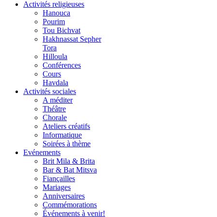
Activités religieuses
Hanouca
Pourim
Tou Bichvat
Hakhnassat Sepher
Tora
Hilloula
Conférences
Cours
Havdala
Activités sociales
A méditer
Théâtre
Chorale
Ateliers créatifs
Informatique
Soirées à thème
Evénements
Brit Mila & Brita
Bar & Bat Mitsva
Fiançailles
Mariages
Anniversaires
Commémorations
Événements à venir!