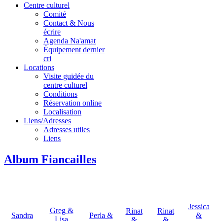
Centre culturel
Comité
Contact & Nous
écrire
Agenda Na'amat
Équipement dernier
cri
Locations
Visite guidée du
centre culturel
Conditions
Réservation online
Localisation
Liens/Adresses
Adresses utiles
Liens
Album Fiancailles
Jessica
Greg &
Rinat
Rinat
Sandra
Perla &
&
Lisa
&
&