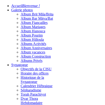
Accueil
Bienvenue !
Galerie photos
Album Brit Mila/Brita
Album Bar Mitva/Bat
Album Fiançailles
Album Mariages
Album Hanouca
Album Pourim
Album Hilloula
Albums Activités
Album Anniversaires
Album vacances
Album Construction
Albums Privés
Synagogue
Objectifs de la CISU
Horaire des offices
Historique de la
Synagogue
Calendrier Hébraique
Sépharadisme
Torah Parachiyot
Dvar Thora
Hebdomadaire