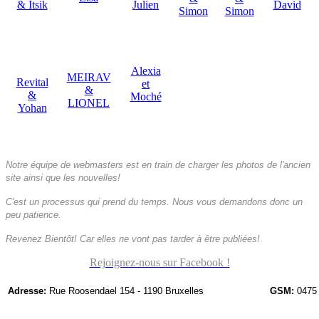
& Itsik
Julien
David
Simon
Simon
Alexia
MEIRAV
Revital
et
&
&
Moché
LIONEL
Yohan
Notre équipe de webmasters est en train de charger les photos de l'ancien
site ainsi que les nouvelles!
C'est un processus qui prend du temps. Nous vous demandons donc un
peu patience.
Revenez Bientôt! Car elles ne vont pas tarder à être publiées!
Rejoignez-nous sur Facebook !
Adresse:
Rue Roosendael 154 - 1190 Bruxelles
GSM:
0475 