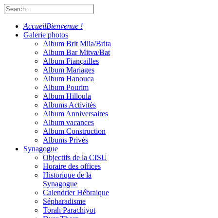
Accueil
Bienvenue !
Galerie photos
Album Brit Mila/Brita
Album Bar Mitva/Bat
Album Fiançailles
Album Mariages
Album Hanouca
Album Pourim
Album Hilloula
Albums Activités
Album Anniversaires
Album vacances
Album Construction
Albums Privés
Synagogue
Objectifs de la CISU
Horaire des offices
Historique de la
Synagogue
Calendrier Hébraique
Sépharadisme
Torah Parachiyot