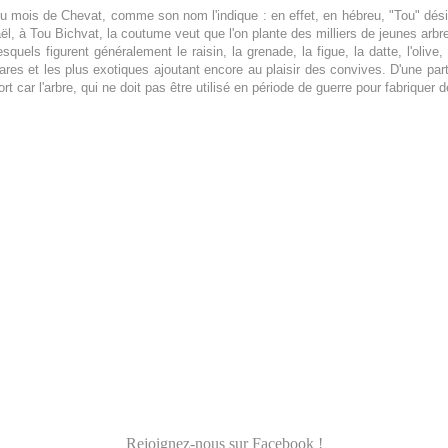
 du mois de Chevat, comme son nom l'indique : en effet, en hébreu, "Tou" dési
l, à Tou Bichvat, la coutume veut que l'on plante des milliers de jeunes arbres,
squels figurent généralement le raisin, la grenade, la figue, la datte, l'olive,
rares et les plus exotiques ajoutant encore au plaisir des convives.
D'une part
ort car l'arbre, qui ne doit pas être utilisé en période de guerre pour fabriqu
Rejoignez-nous sur Facebook !