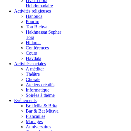
Dvar Thora
Hebdomadaire
Activités religieuses
Hanouca
Pourim
Tou Bichvat
Hakhnassat Sepher
Tora
Hilloula
Conférences
Cours
Havdala
Activités sociales
A méditer
Théâtre
Chorale
Ateliers créatifs
Informatique
Soirées à thème
Evénements
Brit Mila & Brita
Bar & Bat Mitsva
Fiançailles
Mariages
Anniversaires