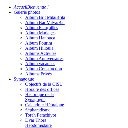
Accueil
Bienvenue !
Galerie photos
Album Brit Mila/Brita
Album Bar Mitva/Bat
Album Fiançailles
Album Mariages
Album Hanouca
Album Pourim
Album Hilloula
Albums Activités
Album Anniversaires
Album vacances
Album Construction
Albums Privés
Synagogue
Objectifs de la CISU
Horaire des offices
Historique de la
Synagogue
Calendrier Hébraique
Sépharadisme
Torah Parachiyot
Dvar Thora
Hebdomadaire