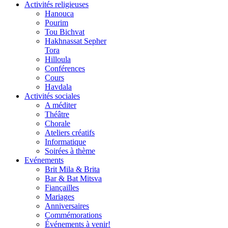
Activités religieuses
Hanouca
Pourim
Tou Bichvat
Hakhnassat Sepher
Tora
Hilloula
Conférences
Cours
Havdala
Activités sociales
A méditer
Théâtre
Chorale
Ateliers créatifs
Informatique
Soirées à thème
Evénements
Brit Mila & Brita
Bar & Bat Mitsva
Fiançailles
Mariages
Anniversaires
Commémorations
Événements à venir!