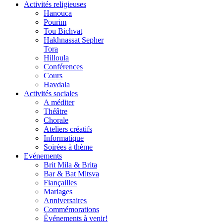
Activités religieuses
Hanouca
Pourim
Tou Bichvat
Hakhnassat Sepher
Tora
Hilloula
Conférences
Cours
Havdala
Activités sociales
A méditer
Théâtre
Chorale
Ateliers créatifs
Informatique
Soirées à thème
Evénements
Brit Mila & Brita
Bar & Bat Mitsva
Fiançailles
Mariages
Anniversaires
Commémorations
Événements à venir!