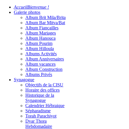
Accueil
Bienvenue !
Galerie photos
Album Brit Mila/Brita
Album Bar Mitva/Bat
Album Fiançailles
Album Mariages
Album Hanouca
Album Pourim
Album Hilloula
Albums Activités
Album Anniversaires
Album vacances
Album Construction
Albums Privés
Synagogue
Objectifs de la CISU
Horaire des offices
Historique de la
Synagogue
Calendrier Hébraique
Sépharadisme
Torah Parachiyot
Dvar Thora
Hebdomadaire