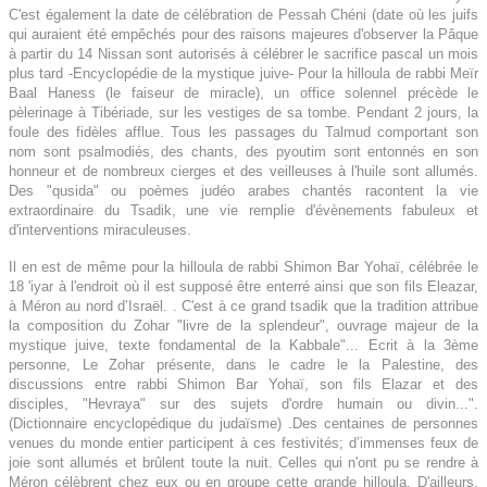
C'est également la date de célébration de Pessah Chéni (date où les juifs
qui auraient été empêchés pour des raisons majeures d'observer la Pâque
à partir du 14 Nissan sont autorisés à célébrer le sacrifice pascal un mois
plus tard -Encyclopédie de la mystique juive- Pour la hilloula de rabbi Meïr
Baal Haness (le faiseur de miracle), un office solennel précède le
pèlerinage à Tibériade, sur les vestiges de sa tombe. Pendant 2 jours, la
foule des fidèles afflue. Tous les passages du Talmud comportant son
nom sont psalmodiés, des chants, des pyoutim sont entonnés en son
honneur et de nombreux cierges et des veilleuses à l'huile sont allumés.
Des "qusida" ou poèmes judéo arabes chantés racontent la vie
extraordinaire du Tsadik, une vie remplie d'évènements fabuleux et
d'interventions miraculeuses.
Il en est de même pour la hilloula de rabbi Shimon Bar Yohaï, célébrée le
18 'iyar à l'endroit où il est supposé être enterré ainsi que son fils Eleazar,
à Méron au nord d’Israël. . C'est à ce grand tsadik que la tradition attribue
la composition du Zohar "livre de la splendeur", ouvrage majeur de la
mystique juive, texte fondamental de la Kabbale"... Ecrit à la 3ème
personne, Le Zohar présente, dans le cadre le la Palestine, des
discussions entre rabbi Shimon Bar Yohaï, son fils Elazar et des
disciples, "Hevraya" sur des sujets d'ordre humain ou divin...".
(Dictionnaire encyclopédique du judaïsme) .Des centaines de personnes
venues du monde entier participent à ces festivités; d’immenses feux de
joie sont allumés et brûlent toute la nuit. Celles qui n'ont pu se rendre à
Méron célèbrent chez eux ou en groupe cette grande hilloula. D'ailleurs,