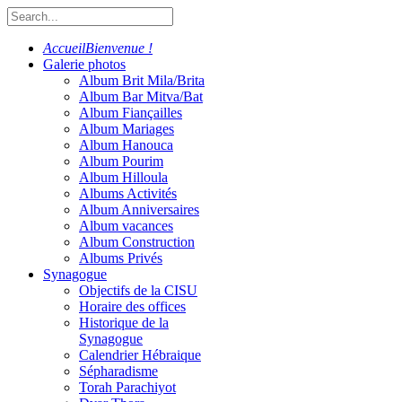
Accueil
Bienvenue !
Galerie photos
Album Brit Mila/Brita
Album Bar Mitva/Bat
Album Fiançailles
Album Mariages
Album Hanouca
Album Pourim
Album Hilloula
Albums Activités
Album Anniversaires
Album vacances
Album Construction
Albums Privés
Synagogue
Objectifs de la CISU
Horaire des offices
Historique de la
Synagogue
Calendrier Hébraique
Sépharadisme
Torah Parachiyot