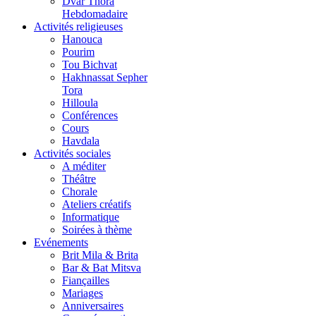
Dvar Thora
Hebdomadaire
Activités religieuses
Hanouca
Pourim
Tou Bichvat
Hakhnassat Sepher
Tora
Hilloula
Conférences
Cours
Havdala
Activités sociales
A méditer
Théâtre
Chorale
Ateliers créatifs
Informatique
Soirées à thème
Evénements
Brit Mila & Brita
Bar & Bat Mitsva
Fiançailles
Mariages
Anniversaires