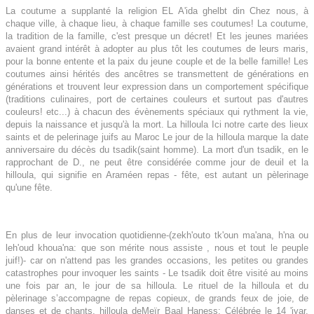
La coutume a supplanté la religion EL A'ida ghelbt din Chez nous, à
chaque ville, à chaque lieu, à chaque famille ses coutumes! La coutume,
la tradition de la famille, c'est presque un décret! Et les jeunes mariées
avaient grand intérêt à adopter au plus tôt les coutumes de leurs maris,
pour la bonne entente et la paix du jeune couple et de la belle famille! Les
coutumes ainsi hérités des ancêtres se transmettent de générations en
générations et trouvent leur expression dans un comportement spécifique
(traditions culinaires, port de certaines couleurs et surtout pas d'autres
couleurs! etc...) à chacun des évènements spéciaux qui rythment la vie,
depuis la naissance et jusqu'à la mort. La hilloula Ici notre carte des lieux
saints et de pelerinage juifs au Maroc Le jour de la hilloula marque la date
anniversaire du décès du tsadik(saint homme).
La mort d'un tsadik, en le
rapprochant de D., ne peut être considérée comme jour de deuil et la
hilloula, qui signifie en Araméen repas - fête, est autant un pèlerinage
qu'une fête.
En plus de leur invocation quotidienne-(zekh'outo tk'oun ma'ana, h'na ou
leh'oud khoua'na: que son mérite nous assiste , nous et tout le peuple
juif!)- car on n'attend pas les grandes occasions, les petites ou grandes
catastrophes pour invoquer les saints - Le tsadik doit être visité au moins
une fois par an, le jour de sa hilloula.
Le rituel de la hilloula et du
pèlerinage s’accompagne de repas copieux, de grands feux de joie, de
danses et de chants. hilloula deMeïr Baal Haness: Célébrée le 14 'iyar.