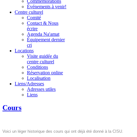
Commémorations
Événements à venir!
Centre culturel
Comité
Contact & Nous
écrire
Agenda Na'amat
Équipement dernier
cri
Locations
Visite guidée du
centre culturel
Conditions
Réservation online
Localisation
Liens/Adresses
Adresses utiles
Liens
Cours
Voici un léger historique des cours qui ont déjà été donné à la CISU.