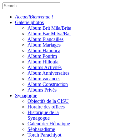
Accueil
Bienvenue !
Galerie photos
Album Brit Mila/Brita
Album Bar Mitva/Bat
Album Fiançailles
Album Mariages
Album Hanouca
Album Pourim
Album Hilloula
Albums Activités
Album Anniversaires
Album vacances
Album Construction
Albums Privés
Synagogue
Objectifs de la CISU
Horaire des offices
Historique de la
Synagogue
Calendrier Hébraique
Sépharadisme
Torah Parachiyot