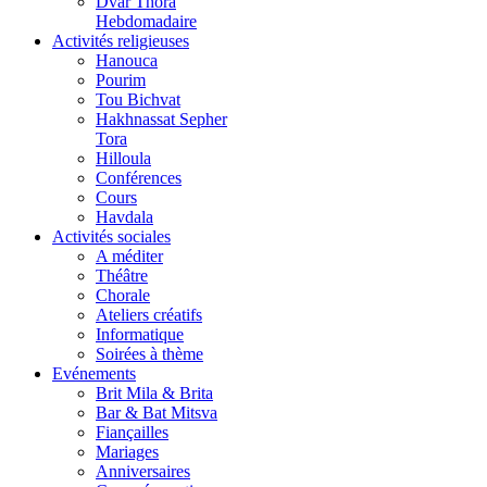
Dvar Thora
Hebdomadaire
Activités religieuses
Hanouca
Pourim
Tou Bichvat
Hakhnassat Sepher
Tora
Hilloula
Conférences
Cours
Havdala
Activités sociales
A méditer
Théâtre
Chorale
Ateliers créatifs
Informatique
Soirées à thème
Evénements
Brit Mila & Brita
Bar & Bat Mitsva
Fiançailles
Mariages
Anniversaires