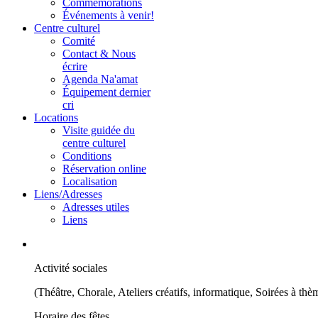
Commémorations
Événements à venir!
Centre culturel
Comité
Contact & Nous
écrire
Agenda Na'amat
Équipement dernier
cri
Locations
Visite guidée du
centre culturel
Conditions
Réservation online
Localisation
Liens/Adresses
Adresses utiles
Liens
Activité sociales
(Théâtre, Chorale, Ateliers créatifs, informatique, Soirées à thè
Horaire des fêtes.