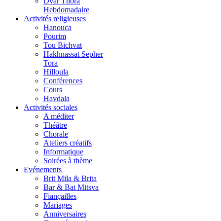
Dvar Thora
Hebdomadaire
Activités religieuses
Hanouca
Pourim
Tou Bichvat
Hakhnassat Sepher
Tora
Hilloula
Conférences
Cours
Havdala
Activités sociales
A méditer
Théâtre
Chorale
Ateliers créatifs
Informatique
Soirées à thème
Evénements
Brit Mila & Brita
Bar & Bat Mitsva
Fiançailles
Mariages
Anniversaires