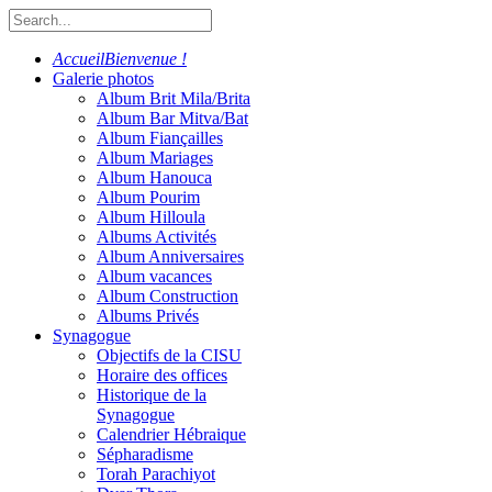
Accueil
Bienvenue !
Galerie photos
Album Brit Mila/Brita
Album Bar Mitva/Bat
Album Fiançailles
Album Mariages
Album Hanouca
Album Pourim
Album Hilloula
Albums Activités
Album Anniversaires
Album vacances
Album Construction
Albums Privés
Synagogue
Objectifs de la CISU
Horaire des offices
Historique de la
Synagogue
Calendrier Hébraique
Sépharadisme
Torah Parachiyot