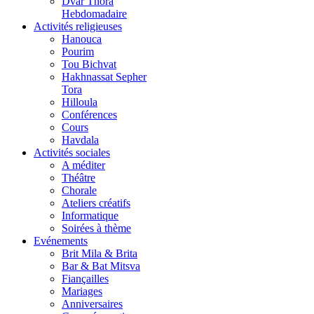
Dvar Thora
Hebdomadaire
Activités religieuses
Hanouca
Pourim
Tou Bichvat
Hakhnassat Sepher
Tora
Hilloula
Conférences
Cours
Havdala
Activités sociales
A méditer
Théâtre
Chorale
Ateliers créatifs
Informatique
Soirées à thème
Evénements
Brit Mila & Brita
Bar & Bat Mitsva
Fiançailles
Mariages
Anniversaires