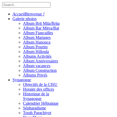
Accueil
Bienvenue !
Galerie photos
Album Brit Mila/Brita
Album Bar Mitva/Bat
Album Fiançailles
Album Mariages
Album Hanouca
Album Pourim
Album Hilloula
Albums Activités
Album Anniversaires
Album vacances
Album Construction
Albums Privés
Synagogue
Objectifs de la CISU
Horaire des offices
Historique de la
Synagogue
Calendrier Hébraique
Sépharadisme
Torah Parachiyot