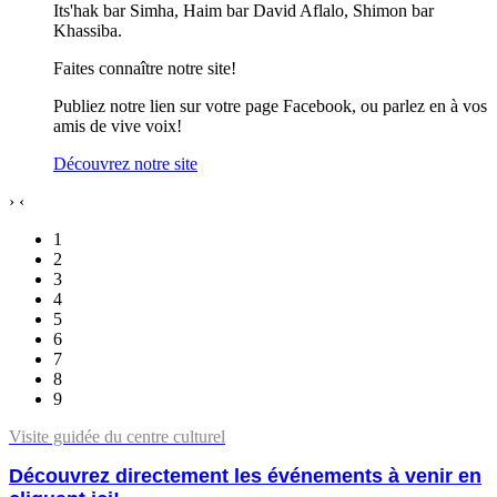
Its'hak bar Simha, Haim bar David Aflalo, Shimon bar
Khassiba.
Faites connaître notre site!
Publiez notre lien sur votre page Facebook, ou parlez en à vos
amis de vive voix!
Découvrez notre site
›
‹
1
2
3
4
5
6
7
8
9
Visite guidée du centre culturel
Découvrez directement les événements à venir en