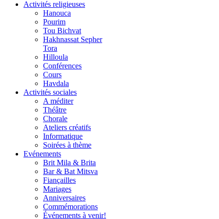
Activités religieuses
Hanouca
Pourim
Tou Bichvat
Hakhnassat Sepher
Tora
Hilloula
Conférences
Cours
Havdala
Activités sociales
A méditer
Théâtre
Chorale
Ateliers créatifs
Informatique
Soirées à thème
Evénements
Brit Mila & Brita
Bar & Bat Mitsva
Fiançailles
Mariages
Anniversaires
Commémorations
Événements à venir!