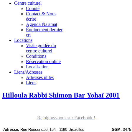
Centre culturel
Comité
Contact & Nous
écrire
Agenda Na'amat
Équipement dernier
cri
Locations
Visite guidée du
centre culturel
Conditions
Réservation online
Localisation
Liens/Adresses
Adresses utiles
Liens
Hilloula Rabbi Shimon Bar Yohaï 2001
Rejoignez-nous sur Facebook !
Adresse:
Rue Roosendael 154 - 1190 Bruxelles
GSM:
0475 