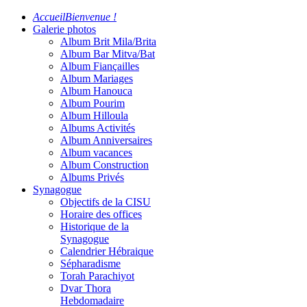
Accueil
Bienvenue !
Galerie photos
Album Brit Mila/Brita
Album Bar Mitva/Bat
Album Fiançailles
Album Mariages
Album Hanouca
Album Pourim
Album Hilloula
Albums Activités
Album Anniversaires
Album vacances
Album Construction
Albums Privés
Synagogue
Objectifs de la CISU
Horaire des offices
Historique de la
Synagogue
Calendrier Hébraique
Sépharadisme
Torah Parachiyot
Dvar Thora
Hebdomadaire