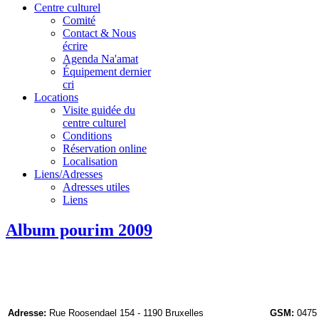
Centre culturel
Comité
Contact & Nous
écrire
Agenda Na'amat
Équipement dernier
cri
Locations
Visite guidée du
centre culturel
Conditions
Réservation online
Localisation
Liens/Adresses
Adresses utiles
Liens
Album pourim 2009
Adresse:
Rue Roosendael 154 - 1190 Bruxelles
GSM:
0475 