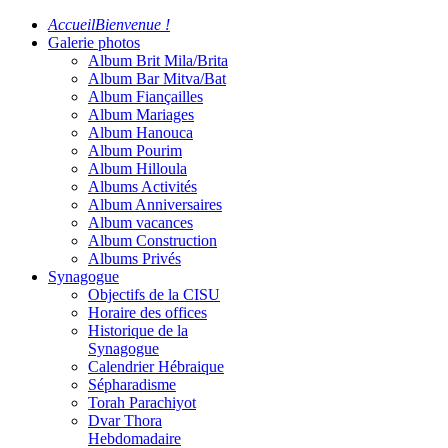
Accueil
Bienvenue !
Galerie photos
Album Brit Mila/Brita
Album Bar Mitva/Bat
Album Fiançailles
Album Mariages
Album Hanouca
Album Pourim
Album Hilloula
Albums Activités
Album Anniversaires
Album vacances
Album Construction
Albums Privés
Synagogue
Objectifs de la CISU
Horaire des offices
Historique de la
Synagogue
Calendrier Hébraique
Sépharadisme
Torah Parachiyot
Dvar Thora
Hebdomadaire