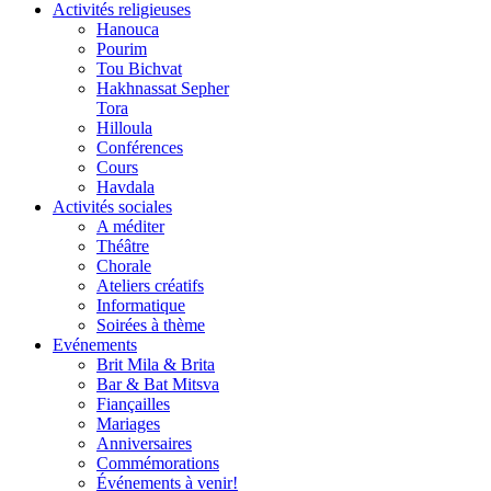
Activités religieuses
Hanouca
Pourim
Tou Bichvat
Hakhnassat Sepher
Tora
Hilloula
Conférences
Cours
Havdala
Activités sociales
A méditer
Théâtre
Chorale
Ateliers créatifs
Informatique
Soirées à thème
Evénements
Brit Mila & Brita
Bar & Bat Mitsva
Fiançailles
Mariages
Anniversaires
Commémorations
Événements à venir!