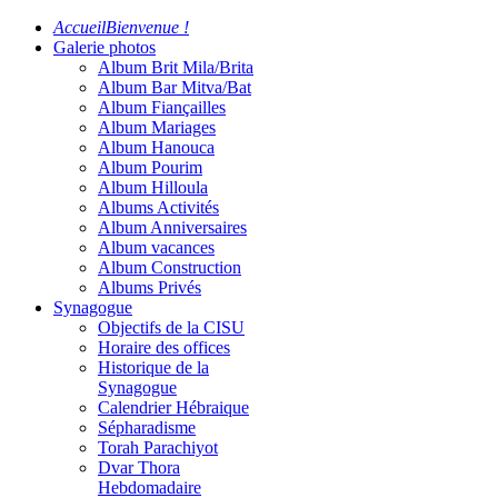
Accueil
Bienvenue !
Galerie photos
Album Brit Mila/Brita
Album Bar Mitva/Bat
Album Fiançailles
Album Mariages
Album Hanouca
Album Pourim
Album Hilloula
Albums Activités
Album Anniversaires
Album vacances
Album Construction
Albums Privés
Synagogue
Objectifs de la CISU
Horaire des offices
Historique de la
Synagogue
Calendrier Hébraique
Sépharadisme
Torah Parachiyot
Dvar Thora
Hebdomadaire