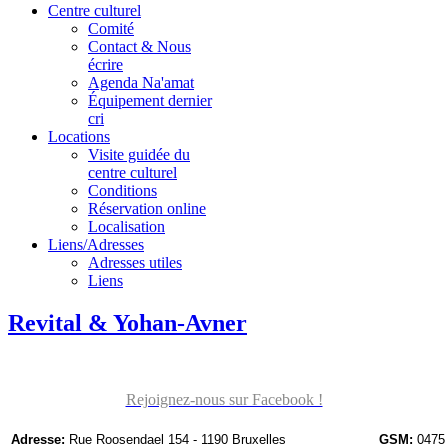
Centre culturel
Comité
Contact & Nous
écrire
Agenda Na'amat
Équipement dernier
cri
Locations
Visite guidée du
centre culturel
Conditions
Réservation online
Localisation
Liens/Adresses
Adresses utiles
Liens
Revital & Yohan-Avner
Rejoignez-nous sur Facebook !
Adresse:
Rue Roosendael 154 - 1190 Bruxelles
GSM:
0475 