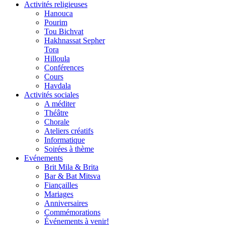
Activités religieuses
Hanouca
Pourim
Tou Bichvat
Hakhnassat Sepher
Tora
Hilloula
Conférences
Cours
Havdala
Activités sociales
A méditer
Théâtre
Chorale
Ateliers créatifs
Informatique
Soirées à thème
Evénements
Brit Mila & Brita
Bar & Bat Mitsva
Fiançailles
Mariages
Anniversaires
Commémorations
Événements à venir!