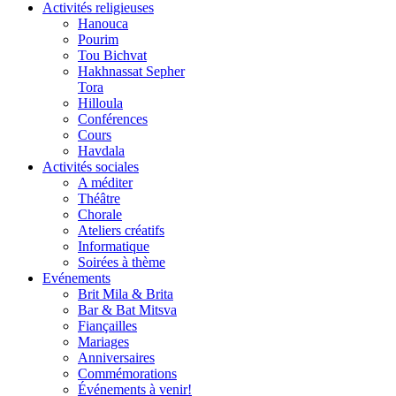
Activités religieuses
Hanouca
Pourim
Tou Bichvat
Hakhnassat Sepher
Tora
Hilloula
Conférences
Cours
Havdala
Activités sociales
A méditer
Théâtre
Chorale
Ateliers créatifs
Informatique
Soirées à thème
Evénements
Brit Mila & Brita
Bar & Bat Mitsva
Fiançailles
Mariages
Anniversaires
Commémorations
Événements à venir!