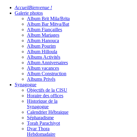
Accueil
Bienvenue !
Galerie photos
Album Brit Mila/Brita
Album Bar Mitva/Bat
Album Fiançailles
Album Mariages
Album Hanouca
Album Pourim
Album Hilloula
Albums Activités
Album Anniversaires
Album vacances
Album Construction
Albums Privés
Synagogue
Objectifs de la CISU
Horaire des offices
Historique de la
Synagogue
Calendrier Hébraique
Sépharadisme
Torah Parachiyot
Dvar Thora
Hebdomadaire