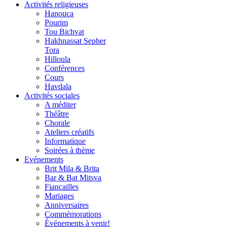
Activités religieuses
Hanouca
Pourim
Tou Bichvat
Hakhnassat Sepher
Tora
Hilloula
Conférences
Cours
Havdala
Activités sociales
A méditer
Théâtre
Chorale
Ateliers créatifs
Informatique
Soirées à thème
Evénements
Brit Mila & Brita
Bar & Bat Mitsva
Fiançailles
Mariages
Anniversaires
Commémorations
Événements à venir!