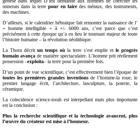
genèse dans lequel D’ieu demande aux hommes de chercher les
minerais dans la terre
pour en faire
des métaux, des instruments,
des machines.
D’ailleurs, si le calendrier hébraïque fait remonter la naissance de l’
« homme intelligible » à +/- 6000 ans, c’est parce que c’est
précisément à cette époque qu’a eu lieu le tournant majeur de toute
l’histoire humaine – la révolution néolithique.
La Thora décrit
un temps où
la terre s’est emplie et
le progrès
humain avança
de manière spectaculaire. L’homme prit réellement
possession –
exploita
– la terre pour la première fois.
D’un point de vue scientifique, c’est effectivement bien l’époque de
toutes les premières
grandes inventions
de l’homme-la roue, le
premier langage écrit, l’architecture, lasculpture, la poterie, la
céramique.
La coïncidence science-torah est interpellant mais plus importante
est la conclusion :
Plus la recherche scientifique et la technologie avancent, plus
l’œuvre du créateur est mise
à l’honneur.