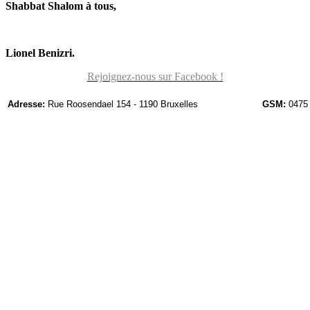
Shabbat Shalom à tous,
Lionel Benizri.
Rejoignez-nous sur Facebook !
Adresse:
Rue Roosendael 154 - 1190 Bruxelles
GSM:
0475 