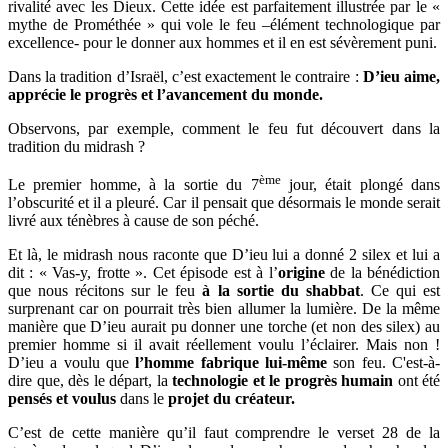
rivalité avec les Dieux. Cette idée est parfaitement illustrée par le «
mythe de Prométhée » qui vole le feu –élément technologique par
excellence- pour le donner aux hommes et il en est sévèrement puni.
Dans la tradition d’Israël, c’est exactement le contraire :
D’ieu aime,
apprécie le progrès et
l’avancement du monde.
Observons, par exemple, comment le feu fut découvert dans la
tradition du midrash ?
ème
Le premier homme, à la sortie du 7
jour, était plongé dans
l’obscurité et il a pleuré. Car il pensait que désormais le monde serait
livré aux ténèbres à cause de son péché.
Et là, le midrash nous raconte que D’ieu lui a donné 2 silex et lui a
dit : « Vas-y, frotte ». Cet épisode est à l’
origine
de la bénédiction
que nous récitons sur le feu
à la sortie du shabbat
. Ce qui est
surprenant car on pourrait très bien allumer la lumière. De la même
manière que D’ieu aurait pu donner une torche (et non des silex) au
premier homme si il avait réellement voulu l’éclairer. Mais non !
D’ieu a voulu que
l’homme fabrique lui-même
son feu. C'est-à-
dire que, dès le départ, la
technologie et le progrès humain
ont été
pensés et voulus
dans le
projet du créateur.
C’est de cette manière qu’il faut comprendre le verset 28 de la