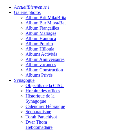
Accueil
Bienvenue !
Galerie photos
Album Brit Mila/Brita
Album Bar Mitva/Bat
Album Fiançailles
Album Mariages
Album Hanouca
Album Pourim
Album Hilloula
Albums Activités
Album Anniversaires
Album vacances
Album Construction
Albums Privés
Synagogue
Objectifs de la CISU
Horaire des offices
Historique de la
Synagogue
Calendrier Hébraique
Sépharadisme
Torah Parachiyot
Dvar Thora
Hebdomadaire