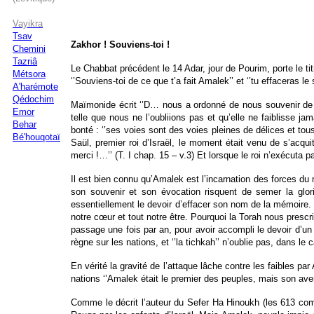
Vayikra
Tsav
Zakhor ! Souviens-toi
!
Chemini
Tazriâ
Le Chabbat précédent le 14 Adar, jour de Pourim, porte le t
Métsora
‘’Souviens-toi de ce que t’a fait Amalek’’ et ‘’tu effaceras l
A'harémote
Qédochim
Maïmonide écrit ‘’D… nous a ordonné de nous souvenir de ce
Emor
telle que nous ne l’oubliions pas et qu’elle ne faiblisse 
Behar
bonté : ‘’ses voies sont des voies pleines de délices et tou
Bé'houqotaï
Saül, premier roi d’Israël, le moment était venu de s’acquit
merci !…’’ (T. I chap. 15 – v.3) Et lorsque le roi n’exécuta 
Il est bien connu qu’Amalek est l’incarnation des forces du ma
son souvenir et son évocation risquent de semer la glori
essentiellement le devoir d’effacer son nom de la mémoire. 
notre cœur et tout notre être. Pourquoi la Torah nous prescri
passage une fois par an, pour avoir accompli le devoir d’un s
règne sur les nations, et ‘’la tichkah’’ n’oublie pas, dans le c
En vérité la gravité de l’attaque lâche contre les faibles pa
nations ‘’Amalek était le premier des peuples, mais son avenir
Comme le décrit l’auteur du Sefer Ha Hinoukh (les 613 comm