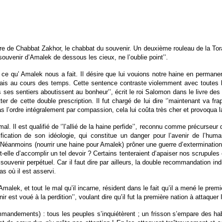
itre de Chabbat Zakhor, le chabbat du souvenir. Un deuxième rouleau de la Tor
e souvenir d’Amalek de dessous les cieux, ne l’oublie point’’.
 qu’ Amalek nous a fait. Il désire que lui vouions notre haine en permanence
jamais au cours des temps. Cette sentence contraste violemment avec toutes 
s ses sentiers aboutissent au bonheur’’, écrit le roi Salomon dans le livre d
ter de cette double prescription. Il fut chargé de lui dire ‘’maintenant va fr
pas l’ordre intégralement par compassion, cela lui coûta très cher et provoqua la
l. Il est qualifié de ‘’l’allié de la haine perfide’’, reconnu comme précurseur du
fication de son idéologie, qui constitue un danger pour l’avenir de l’hum
Néanmoins (nourrir une haine pour Amalek) prôner une guerre d’extermination s
t-elle d’accomplir un tel devoir ? Certains tenteraient d’apaiser nos scrupules 
ouvenir perpétuel. Car il faut dire par ailleurs, la double recommandation indi
as où il est asservi.
r Amalek, et tout le mal qu’il incarne, résident dans le fait qu’il a mené le p
 est voué à la perdition’’, voulant dire qu’il fut la première nation à attaquer 
andements) : tous les peuples s’inquiétèrent ; un frisson s’empare des habit