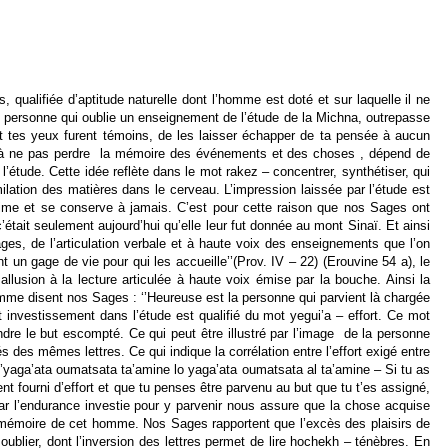
lifiée d’aptitude naturelle dont l’homme est doté et sur laquelle il ne
personne qui oublie un enseignement de l’étude de la Michna, outrepasse
ont tes yeux furent témoins, de les laisser échapper de ta pensée à aucun
er à ne pas perdre la mémoire des événements et des choses , dépend de
l’étude. Cette idée reflète dans le mot rakez – concentrer, synthétiser, qui
milation des matières dans le cerveau. L’impression laissée par l’étude est
prime et se conserve à jamais. C’est pour cette raison que nos Sages ont
c’était seulement aujourd’hui qu’elle leur fut donnée au mont Sinaï. Et ainsi
, de l’articulation verbale et à haute voix des enseignements que l’on
un gage de vie pour qui les accueille’’(Prov. IV – 22) (Erouvine 54 a), le
lusion à la lecture articulée à haute voix émise par la bouche. Ainsi la
omme disent nos Sages : ‘’Heureuse est la personne qui parvient là chargée
t investissement dans l’étude est qualifié du mot yegui’a – effort. Ce mot
eindre le but escompté. Ce qui peut être illustré par l’image de la personne
des mêmes lettres. Ce qui indique la corrélation entre l’effort exigé entre
 ‘’yaga’ata oumatsata ta’amine lo yaga’ata oumatsata al ta’amine – Si tu as
ent fourni d’effort et que tu penses être parvenu au but que tu t’es assigné,
 Car l’endurance investie pour y parvenir nous assure que la chose acquise
e la mémoire de cet homme. Nos Sages rapportent que l’excès des plaisirs de
blier, dont l’inversion des lettres permet de lire hochekh – ténèbres. En