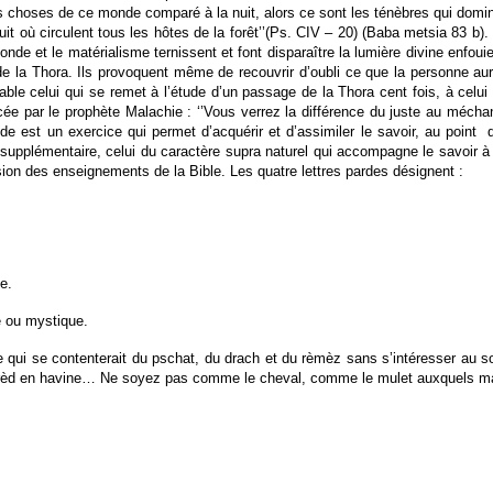
s choses de ce monde comparé à la nuit, alors ce sont les ténèbres qui domin
uit où circulent tous les hôtes de la forêt’’(Ps. CIV – 20) (Baba metsia 83 b). 
onde et le matérialisme ternissent et font disparaître la lumière divine enfou
 de la Thora. Ils provoquent même de recouvrir d’oubli ce que la personne au
arable celui qui se remet à l’étude d’un passage de la Thora cent fois, à celui
 par le prophète Malachie : ‘’Vous verrez la différence du juste au méchant,
ude est un exercice qui permet d’acquérir et d’assimiler le savoir, au point
 supplémentaire, celui du caractère supra naturel qui accompagne le savoir 
on des enseignements de la Bible. Les quatre lettres pardes désignent :
e.
e ou mystique.
qui se contenterait du pschat, du drach et du rèmèz sans s’intéresser au sod,
perèd en havine… Ne soyez pas comme le cheval, comme le mulet auxquels manq