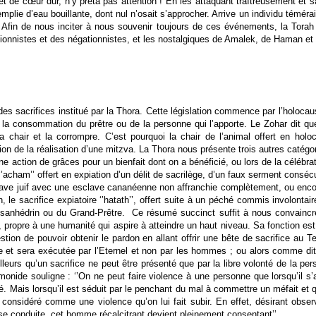
t de cœur dur, n’y prêta pas attention ! En les attaquant traîtreusement et s
ie d’eau bouillante, dont nul n’osait s’approcher. Arrive un individu téméraire
 Afin de nous inciter à nous souvenir toujours de ces événements, la Torah di
isionnistes et des négationnistes, et les nostalgiques de Amalek, de Haman 
des sacrifices institué par la Thora. Cette législation commence par l’holoc
à la consommation du prêtre ou de la personne qui l’apporte. Le Zohar dit qu
 chair et la corrompre. C’est pourquoi la chair de l’animal offert en hol
ion de la réalisation d’une mitzva. La Thora nous présente trois autres catégor
ne action de grâces pour un bienfait dont on a bénéficié, ou lors de la célébr
‘’acham’’ offert en expiation d’un délit de sacrilège, d’un faux serment consécu
lave juif avec une esclave cananéenne non affranchie complètement, ou encore
n, le sacrifice expiatoire ‘’hatath’’, offert suite à un péché commis involontai
nhédrin ou du Grand-Prêtre. Ce résumé succinct suffit à nous convaincre de
, propre à une humanité qui aspire à atteindre un haut niveau. Sa fonction est
tion de pouvoir obtenir le pardon en allant offrir une bête de sacrifice au
te et sera exécutée par l’Eternel et non par les hommes ; ou alors comme di
lleurs qu’un sacrifice ne peut être présenté que par la libre volonté de la pe
monide souligne : ‘’On ne peut faire violence à une personne que lorsqu’il s’
. Mais lorsqu’il est séduit par le penchant du mal à commettre un méfait et que
 considéré comme une violence qu’on lui fait subir. En effet, désirant obse
e conduite, cet homme récalcitrant devient pleinement consentant’’