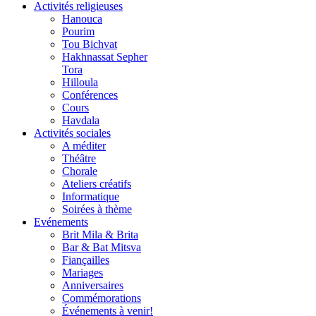
Activités religieuses
Hanouca
Pourim
Tou Bichvat
Hakhnassat Sepher
Tora
Hilloula
Conférences
Cours
Havdala
Activités sociales
A méditer
Théâtre
Chorale
Ateliers créatifs
Informatique
Soirées à thème
Evénements
Brit Mila & Brita
Bar & Bat Mitsva
Fiançailles
Mariages
Anniversaires
Commémorations
Événements à venir!