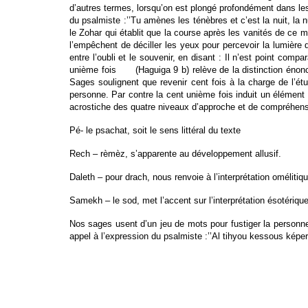
d’autres termes, lorsqu’on est plongé profondément dans le
du psalmiste :’’Tu amènes les ténèbres et c’est la nuit, la n
le Zohar qui établit que la course après les vanités de ce m
l’empêchent de déciller les yeux pour percevoir la lumière
entre l’oubli et le souvenir, en disant : Il n’est point comp
unième fois (Haguiga 9 b) relève de la distinction énoncée
Sages soulignent que revenir cent fois à la charge de l’ét
personne. Par contre la cent unième fois induit un élément
acrostiche des quatre niveaux d’approche et de compréhensi
Pé- le psachat, soit le sens littéral du texte
Rech – rèmèz, s’apparente au développement allusif.
Daleth – pour drach, nous renvoie à l’interprétation omélitiqu
Samekh – le sod, met l’accent sur l’interprétation ésotériqu
Nos sages usent d’un jeu de mots pour fustiger la personne 
appel à l’expression du psalmiste :’’Al tihyou kessous ké