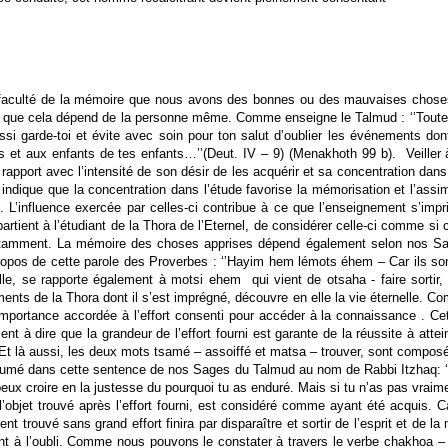
culté de la mémoire que nous avons des bonnes ou des mauvaises choses, qua
t que cela dépend de la personne même. Comme enseigne le Talmud : ‘’Toute 
ussi garde-toi et évite avec soin pour ton salut d’oublier les événements d
ts et aux enfants de tes enfants…’’(Deut. IV – 9) (Menakhoth 99 b). Veill
apport avec l’intensité de son désir de les acquérir et sa concentration dans 
 indique que la concentration dans l’étude favorise la mémorisation et l’assi
e. L’influence exercée par celles-ci contribue à ce que l’enseignement s’im
artient à l’étudiant de la Thora de l’Eternel, de considérer celle-ci comme si 
tamment. La mémoire des choses apprises dépend également selon nos Sages
opos de cette parole des Proverbes : ‘’Hayim hem lémots éhem – Car ils sont 
, se rapporte également à motsi ehem qui vient de otsaha - faire sortir, al
ents de la Thora dont il s’est imprégné, découvre en elle la vie éternelle. C
l’importance accordée à l’effort consenti pour accéder à la connaissance . Ce
ient à dire que la grandeur de l’effort fourni est garante de la réussite à att
Et là aussi, les deux mots tsamé – assoiffé et matsa – trouver, sont composés 
est résumé dans cette sentence de nos Sages du Talmud au nom de Rabbi Itzhaq:
u peux croire en la justesse du pourquoi tu as enduré. Mais si tu n’as pas vraim
 l’objet trouvé après l’effort fourni, est considéré comme ayant été acquis.
nt trouvé sans grand effort finira par disparaître et sortir de l’esprit et d
 à l’oubli. Comme nous pouvons le constater à travers le verbe chakhoa – ou