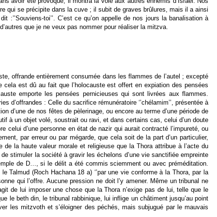
ans avoir été provoqué, il montra la voie aux autres ennemis d’Israël. Nos
 qui se précipite dans la cuve ; il subit de graves brûlures, mais il a ainsi
t :’’Souviens-toi’’. C’est ce qu’on appelle de nos jours la banalisation à
et d’autres que je ne veux pas nommer pour réaliser la mitzva.
auste, offrande entièrement consumée dans les flammes de l’autel ; excepté
e cela est dû au fait que l’holocauste est offert en expiation des pensées
ocauste emporte les pensées pernicieuses qui sont livrées aux flammes.
ies d’offrandes : Celle du sacrifice rémunératoire ‘’chélamim’’, présentée à
ation d’une de nos fêtes de pèlerinage, ou encore au terme d’une période de
tif à un objet volé, soustrait ou ravi, et dans certains cas, celui d’un doute
 celui d’une personne en état de nazir qui aurait contracté l’impureté, ou
rement, par erreur ou par mégarde, que cela soit de la part d’un particulier,
 la haute valeur morale et religieuse que la Thora attribue à l’acte du
 de stimuler la société à gravir les échelons d’une vie sanctifiée empreinte
 Temple de D…, si le délit a été commis sciemment ou avec préméditation.
t le Talmud (Roch Hachana 18 a) ‘’par une vie conforme à la Thora, par la
rsonne qui l’offre. Aucune pression ne doit l’y amener. Même un tribunal ne
agit de lui imposer une chose que la Thora n’exige pas de lui, telle que le
 le beth din, le tribunal rabbinique, lui inflige un châtiment jusqu’au point
rver les mitzvoth et s’éloigner des péchés, mais subjugué par le mauvais