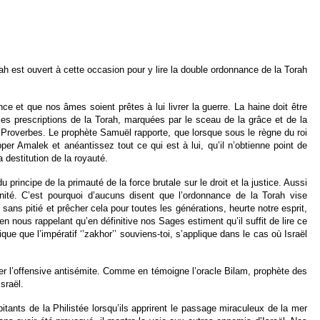
ah est ouvert à cette occasion pour y lire la double ordonnance de la Torah
 et que nos âmes soient prêtes à lui livrer la guerre. La haine doit être
les prescriptions de la Torah, marquées par le sceau de la grâce et de la
es Proverbes. Le prophète Samuël rapporte, que lorsque sous le règne du roi
apper Amalek et anéantissez tout ce qui est à lui, qu’il n’obtienne point de
 destitution de la royauté.
 principe de la primauté de la force brutale sur le droit et la justice. Aussi
anité. C’est pourquoi d’aucuns disent que l’ordonnance de la Torah vise
ans pitié et prêcher cela pour toutes les générations, heurte notre esprit,
en nous rappelant qu’en définitive nos Sages estiment qu’il suffit de lire ce
que que l’impératif ‘’zakhor’’ souviens-toi, s’applique dans le cas où Israël
remier l’offensive antisémite. Comme en témoigne l’oracle Bilam, prophète des
Israël.
ants de la Philistée lorsqu’ils apprirent le passage miraculeux de la mer