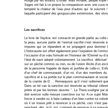
Rouge par les enfants d’Israël. Mais Amalek, peuple impie e
Sages ont fait à ce propos la comparaison avec une cuve rempl
tempéré la chaleur de l’eau pour d’autres qui le suivront !
laquelle participent des groupuscules extrémistes, des rév
Les sacrifices
Le livre de Vayikra est consacré en grande partie au culte 
la peau, aucune partie de l’animal sacrifié n’est réservée 
impures qui se répandent et se propagent pour dominer la
L’holocauste est offert également pour l’expiation de l’omiss
l’occasion d’un vœu formulé en l’honneur de l’Eternel ou d’u
l’état de nazir adopté volontairement. Le sacrifice délictuel 
sur un péché commis ou non, ou de l’union illicite d’un esc
de la personne frappée de lèpre et purifiée de celle-ci. Enfi
d’un chef de communauté, d’un roi, d’un des membres du sa
sacrifice et à sa portée sur le plan communautaire et social
de la crainte de D… Remarquons qu’il n’est nullement ques
Dans un tel cas la sanction est réservée au tribunal céles
prière et par les bonnes œuvres ’’. La Thora souligne par ai
doit exercer nulle mesure coercitive sur lui. A ce sujet Maï
forcer à vendre ou à faire cadeau d’un bien contre sa volonté
où il se trouve prêt à renoncer à ce péché, ceci n’est pas
penchant dès qu’il est contraint de renoncer à sa mauvais