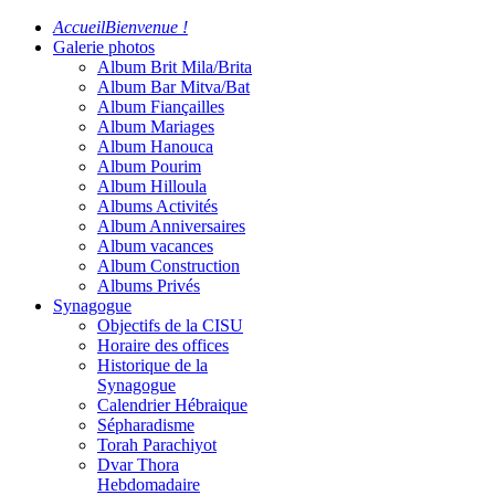
Accueil
Bienvenue !
Galerie photos
Album Brit Mila/Brita
Album Bar Mitva/Bat
Album Fiançailles
Album Mariages
Album Hanouca
Album Pourim
Album Hilloula
Albums Activités
Album Anniversaires
Album vacances
Album Construction
Albums Privés
Synagogue
Objectifs de la CISU
Horaire des offices
Historique de la
Synagogue
Calendrier Hébraique
Sépharadisme
Torah Parachiyot
Dvar Thora
Hebdomadaire