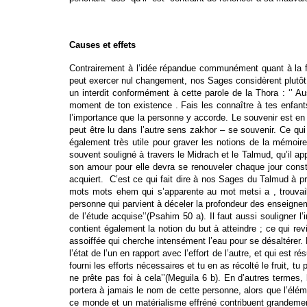
Causes et effets
Contrairement à l’idée répandue communément quant à la fa
peut exercer nul changement, nos Sages considèrent plutô
un interdit conformément à cette parole de la Thora : ‘’ A
moment de ton existence . Fais les connaître à tes enfan
l’importance que la personne y accorde. Le souvenir est en r
peut être lu dans l’autre sens zakhor – se souvenir. Ce qui
également très utile pour graver les notions de la mémoir
souvent souligné à travers le Midrach et le Talmud, qu’il app
son amour pour elle devra se renouveler chaque jour cons
acquiert. C’est ce qui fait dire à nos Sages du Talmud à pr
mots mots ehem qui s’apparente au mot metsi a , trouvaille
personne qui parvient à déceler la profondeur des enseignem
de l’étude acquise’’(Psahim 50 a). Il faut aussi souligner 
contient également la notion du but à atteindre ; ce qui rev
assoiffée qui cherche intensément l’eau pour se désaltérer. 
l’état de l’un en rapport avec l’effort de l’autre, et qui 
fourni les efforts nécessaires et tu en as récolté le fruit, t
ne prête pas foi à cela’’(Meguila 6 b). En d’autres termes,
portera à jamais le nom de cette personne, alors que l’éléme
ce monde et un matérialisme effréné contribuent grandement