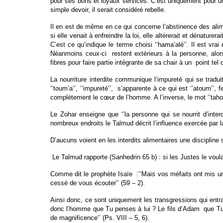
pour ses bons et loyaux services. C’est uniquement pour u
simple devoir, il serait considéré rebelle.
Il en est de même en ce qui concerne l’abstinence des alime
si elle venait à enfreindre la loi, elle altérerait et dénatu
C’est ce qu’indique le terme choisi ‘’hama’alé’’. Il est vra
Néanmoins ceux-ci restent extérieurs à la personne, alors 
fibres pour faire partie intégrante de sa chair à un point tel q
La nourriture interdite communique l’impureté qui se tradui
‘’toum’a’’, ‘’impureté’’, s’apparente à ce qui est ‘’atoum’
complètement le cœur de l’homme. A l’inverse, le mot ‘’tahor’
Le Zohar enseigne que ‘’la personne qui se nourrit d’interd
nombreux endroits le Talmud décrit l’influence exercée par l
D’aucuns voient en les interdits alimentaires une discipline 
Le Talmud rapporte (Sanhedrin 65 b) : si les Justes le voula
Comme dit le prophète Isaïe :’’Mais vos méfaits ont mis un
cessé de vous écouter’’ (59 – 2).
Ainsi donc, ce sont uniquement les transgressions qui entrave
donc l’homme que Tu penses à lui ? Le fils d’Adam que Tu le
de magnificence’’ (Ps. VIII – 5, 6).