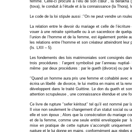
femme. Celle-ci procure à l’élu de son cœur , la berakha (l
(tova), le conduit à l’étude et à la connaissance (la Thora), lu
Le code de la loi stipule aussi :’’On ne peut vendre un roul
La relation entre le devoir du mariage et celle de l’écrit
vouer à une retraite spirituelle ou à un sacerdoce de quelqu
l’union de l’homme et de la femme, est également portée au 
les relations entre l’homme et son créateur atteindront leur p
(Is. LXII – 5).
Les fondements des lois matrimoniales sont consignés dans
trois procédures : l’argent symbolisé par l’anneau nuptial- 
même par deux procédures : par le gueth (divorce) ou par l
‘’Quand un homme aura pris une femme et cohabité avec elle,
écrira un libellé de divorce, le lui mettra en mains et la 
développent dans le traité Guittine. Le don du gueth et son
attention scrupuleuse , une connaissance étendue et une fo
Ce livre de rupture ‘’sefer kéritout’’ tel qu’il est nommé par
Il vise non seulement le changement d’un statut social ou un
elle et son époux ; Alors que la consécration du mariage c
et de la femme, comme une seule entité enveloppée par la pr
mise en pratique de cette rupture s’accomplit uniquement
rupture et le lui donne en mains, conformément aux règles et