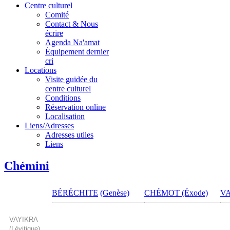
Centre culturel
Comité
Contact & Nous
écrire
Agenda Na'amat
Équipement dernier
cri
Locations
Visite guidée du
centre culturel
Conditions
Réservation online
Localisation
Liens/Adresses
Adresses utiles
Liens
Chémini
BÉRÉCHITE
(Genèse)
CHÉMOT (Éxode)
V
VAYIKRA
(
Lévitique
)