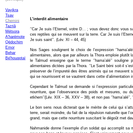
Vayikra
Tsav
L’interdit alimentaire
Chemini
Tazriâ
‘’Car Je suis l’Eternel, votre D… ; vous devez donc vous sa
Métsora
ces reptiles qui se meuvent sur la terre. Car Je suis l’Ete
A'harémote
Je suis saint’’. (Lév. XI – 44, 45)
Qédochim
Emor
Nos Sages soulignent le choix de l’expression ‘’hama’alé 
Behar
alimentaires, alors que par ailleurs la Thora emploie plutôt la 
Bé'houqotaï
le Talmud enseigne que le terme ‘’hama’alé’’ souligne 
alimentaires dictées par la Thora. ‘’Le Saint béni soit-il s’
préserver de l’impureté des êtres animés qui se meuvent sur
qui se nourrissent et se vautrent dans cette d’alimentation 
Cependant le Talmud se demande si l’expression particulièr
nourriture, que l’observance des poids et mesures, ou du p
etkhem’’(Lév. XIX – 36, XXV – 38), et non pas ‘’hama’alé’’, ‘
Le bon sens nous dicterait que le mérite de celui qui s’att
terre, serait moindre, du fait de la répulsion naturelle que 
grand, mais que cette nourriture suscitant le dégoût met dav
Nahmanide donne l’exemple d’un soldat qui accomplit sa mi