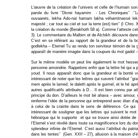
L’œuvre de la création de l’univers et celle de l’humain so
parole du livre ‘’Divrei hayamim - Les Chroniques’’ :
ouvaarets, lekha Ado-naï hamam lakha véhamitnassé lekhol 
majesté ; car tout au ciel et sur la terre (est) tien’’ (I Chr
la création du monde (Berakhoth 58 a). Comme l’atteste cet
3). Le commentaire du Malbim et de Alchikh découvre dans ce
C’est en se référant au rapport de la grandeur et de la b
godlekha – Eternel Tu as rendu ton serviteur témoin de ta gr
apparaît de manière imagée dans la coupure du mot gadol – g
Sur le même modèle on peut lire également le mot hessed e
personne amoindrie. Rappelons enfin que la lettre hé qui a p
youd. Il nous apparaît donc que la grandeur et la bonté von
intéressant de noter que les lettres qui suivent l’attribut ‘’g
mem après le lamed, le daleth après le guimel, et le hé aprè
autres qualificatifs attribués à D… Il est bien connu par a
principe du don. D’ailleurs le mot bé ahava – avec amour, 
renferme l’idée de la personne qui entreprend avec élan d’ap
à celui de la crainte dans le sens de déférence. Ce qui s
intéressant de souligner que les lettres qui suivent le mot
hébraïque qui le supporte et qui se trouve ainsi dotée de l’
l’Eternel s’est révélé dans toute sa magnificence lors du don
splendeur infinie de l’Eternel. C’est aussi l’attribut du 
dans les tentes’’ (Gen. XXII – 27), allusion à la maison d’