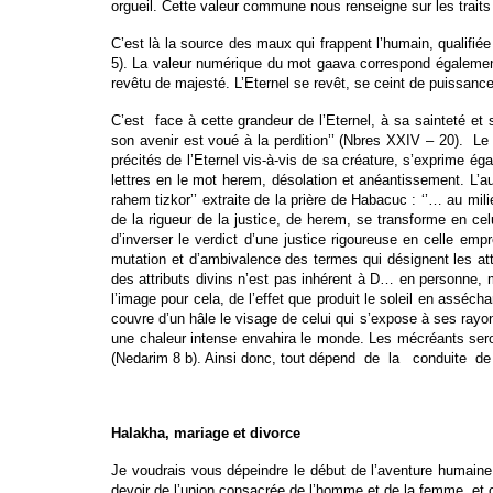
orgueil. Cette valeur commune nous renseigne sur les traits
C’est là la source des maux qui frappent l’humain, qualifié
5). La valeur numérique du mot gaava correspond également à
revêtu de majesté. L’Eternel se revêt, se ceint de puissance. 
C’est face à cette grandeur de l’Eternel, à sa sainteté e
son avenir est voué à la perdition’’ (Nbres XXIV – 20). Le 
précités de l’Eternel vis-à-vis de sa créature, s’exprime é
lettres en le mot herem, désolation et anéantissement. L’au
rahem tizkor’’ extraite de la prière de Habacuc : ‘’… au mili
de la rigueur de la justice, de herem, se transforme en cel
d’inverser le verdict d’une justice rigoureuse en celle em
mutation et d’ambivalence des termes qui désignent les att
des attributs divins n’est pas inhérent à D… en personne, m
l’image pour cela, de l’effet que produit le soleil en asséch
couvre d’un hâle le visage de celui qui s’expose à ses rayon
une chaleur intense envahira le monde. Les mécréants seron
(Nedarim 8 b). Ainsi donc, tout dépend de la conduite d
Halakha, mariage et divorce
Je voudrais vous dépeindre le début de l’aventure humaine à
devoir de l’union consacrée de l’homme et de la femme, et ce