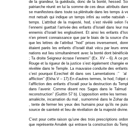
de la grandeur, la guédoula, donc de la bonté, hessed. Son f
patriarche réunit en lui la somme de ces deux attributs dans t
se manifestera dans toute sa plénitude dans les temps à veni
mot netsah qui indique un temps infini au verbe natséah – v
temps. L’attribut de la majesté, hod, s’est révélé selon 
l’ennemi guettait l’arrivée des enfants d’Israël dans leur 
ennemis d’Israël les engloutirent. Et ainsi les enfants d’I
n’en prirent connaissance que par le biais de la source d’
que les lettres de l’attribut ‘’hod’’ prises inversement, don
étaient parés les enfants d’Israël était vécu par leurs enn
nations eut lieu simultanément avec la bonté dont bénéficièr
; Ta droite Seigneur écrase l’ennemi’’ (Ex. XV – 6). A ce p
Rouge et la rigueur de la justice s’est également changée e
révélée dans le Temple. La mauvaise conduite des enfants d’
c’est pourquoi Ezechiel dit dans ses Lamentations :’’ ‘al
affliction’’ (Ekha V – 17).En d’autres termes, le hod, l’objet
l’affliction des enfants d’Israël pour la destruction du Te
dans l’avenir. Comme disent nos Sages dans le Talmud : ‘
reconstruction’’ (Guittin 57 b). L’opposition entre les term
amalécite, incarnation du mal , surnommé dans le Zohar da
, tente de fermer les yeux des humains pour qu’ils ne puiss
source de sainteté et lieu de révélation de la majesté divine
C’est pour cette raison qu’une des trois prescriptions ordon
que représente Amalek qui entrave la construction du Templ