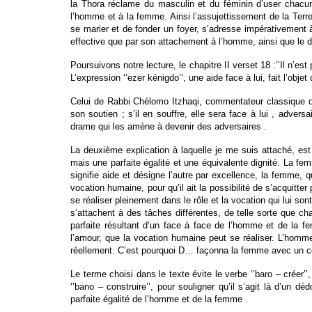
la Thora réclame du masculin et du féminin d’user chacu
l’homme et à la femme. Ainsi l’assujettissement de la Terr
se marier et de fonder un foyer, s’adresse impérativement 
effective que par son attachement à l’homme, ainsi que le 
Poursuivons notre lecture, le chapitre II verset 18 :’’Il n’est 
L’expression ‘’ezer kénigdo’’, une aide face à lui, fait l’ob
Celui de Rabbi Chélomo Itzhaqi, commentateur classique de l
son soutien ; s’il en souffre, elle sera face à lui , advers
drame qui les amène à devenir des adversaires .
La deuxième explication à laquelle je me suis attaché, est c
mais une parfaite égalité et une équivalente dignité. La fe
signifie aide et désigne l’autre par excellence, la femme, q
vocation humaine, pour qu’il ait la possibilité de s’acquitt
se réaliser pleinement dans le rôle et la vocation qui lui s
s’attachent à des tâches différentes, de telle sorte que c
parfaite résultant d’un face à face de l’homme et de la f
l’amour, que la vocation humaine peut se réaliser. L’homme
réellement. C’est pourquoi D… façonna la femme avec un c
Le terme choisi dans le texte évite le verbe ‘’baro – créer’’,
‘’bano – construire’’, pour souligner qu’il s’agit là d’un d
parfaite égalité de l’homme et de la femme .