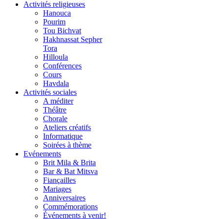
Activités religieuses
Hanouca
Pourim
Tou Bichvat
Hakhnassat Sepher
Tora
Hilloula
Conférences
Cours
Havdala
Activités sociales
A méditer
Théâtre
Chorale
Ateliers créatifs
Informatique
Soirées à thème
Evénements
Brit Mila & Brita
Bar & Bat Mitsva
Fiançailles
Mariages
Anniversaires
Commémorations
Événements à venir!