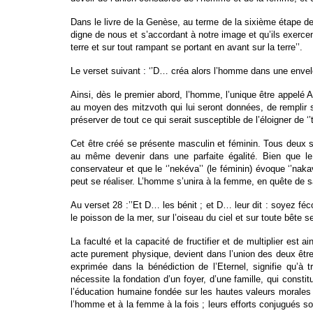
Dans le livre de la Genèse, au terme de la sixième étape de
digne de nous et s’accordant à notre image et qu’ils exercent
terre et sur tout rampant se portant en avant sur la terre’’.
Le verset suivant : ‘’D… créa alors l’homme dans une envelop
Ainsi, dès le premier abord, l’homme, l’unique être appelé 
au moyen des mitzvoth qui lui seront données, de remplir s
préserver de tout ce qui serait susceptible de l’éloigner de
Cet être créé se présente masculin et féminin. Tous deux 
au même devenir dans une parfaite égalité. Bien que le ‘’
conservateur et que le ‘’nekéva’’ (le féminin) évoque ‘’nak
peut se réaliser. L’homme s’unira à la femme, en quête de s
Au verset 28 :’’Et D… les bénit ; et D… leur dit : soyez fé
le poisson de la mer, sur l’oiseau du ciel et sur toute bête se
La faculté et la capacité de fructifier et de multiplier est
acte purement physique, devient dans l’union des deux être
exprimée dans la bénédiction de l’Eternel, signifie qu’à t
nécessite la fondation d’un foyer, d’une famille, qui const
l’éducation humaine fondée sur les hautes valeurs morales 
l’homme et à la femme à la fois ; leurs efforts conjugués so