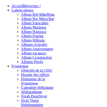
Accueil
Bienvenue !
Galerie photos
Album Brit Mila/Brita
Album Bar Mitva/Bat
Album Fiançailles
Album Mariages
Album Hanouca
Album Pourim
Album Hilloula
Albums Activités
Album Anniversaires
Album vacances
Album Construction
Albums Privés
Synagogue
Objectifs de la CISU
Horaire des offices
Historique de la
Synagogue
Calendrier Hébraique
Sépharadisme
Torah Parachiyot
Dvar Thora
Hebdomadaire