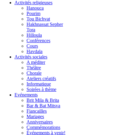
Activités religieuses
Hanouca
Pourim
Tou Bichvat
Hakhnassat Sepher
Tora
Hilloula
Conférences
Cours
Havdala
Activités sociales
A méditer
Théâtre
Chorale
Ateliers créatifs
Informatique
Soirées à thème
Evénements
Brit Mila & Brita
Bar & Bat Mitsva
Fiançailles
Mariages
Anniversaires
Commémorations
Événements à venir!