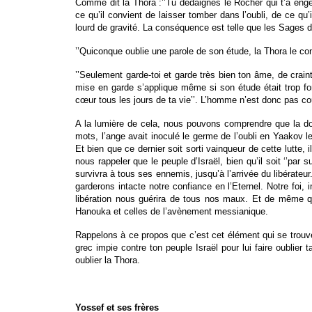
Comme dit la Thora :’’Tu dédaignes le Rocher qui t’a engend
ce qu’il convient de laisser tomber dans l’oubli, de ce qu
lourd de gravité. La conséquence est telle que les Sages d
’’Quiconque oublie une parole de son étude, la Thora le co
’’Seulement garde-toi et garde très bien ton âme, de crain
mise en garde s’applique même si son étude était trop fort
cœur tous les jours de ta vie’’. L’homme n’est donc pas cou
A la lumière de cela, nous pouvons comprendre que la doule
mots, l’ange avait inoculé le germe de l’oubli en Yaakov le
Et bien que ce dernier soit sorti vainqueur de cette lutte, i
nous rappeler que le peuple d’Israël, bien qu’il soit ‘’par
survivra à tous ses ennemis, jusqu’à l’arrivée du libérate
garderons intacte notre confiance en l’Eternel. Notre foi, i
libération nous guérira de tous nos maux. Et de même que
Hanouka et celles de l’avènement messianique.
Rappelons à ce propos que c’est cet élément qui se trouve
grec impie contre ton peuple Israël pour lui faire oublier
oublier la Thora.
Yossef et ses frères