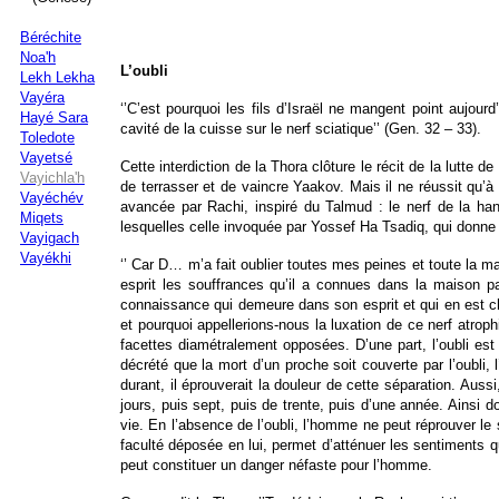
Béréchite
Noa'h
L’oubli
Lekh Lekha
Vayéra
‘’C’est pourquoi les fils d’Israël ne mangent point aujourd
Hayé Sara
cavité de la cuisse sur le nerf sciatique’’ (Gen. 32 – 33).
Toledote
Vayetsé
Cette interdiction de la Thora clôture le récit de la lutte de
Vayichla'h
de terrasser et de vaincre Yaakov. Mais il ne réussit qu’à l
Vayéchév
avancée par Rachi, inspiré du Talmud : le nerf de la han
Miqets
lesquelles celle invoquée par Yossef Ha Tsadiq, qui donne
Vayigach
Vayékhi
‘’ Car D… m’a fait oublier toutes mes peines et toute la m
esprit les souffrances qu’il a connues dans la maison pa
connaissance qui demeure dans son esprit et qui en est 
et pourquoi appellerions-nous la luxation de ce nerf atrop
facettes diamétralement opposées. D’une part, l’oubli est 
décrété que la mort d’un proche soit couverte par l’oubli, 
durant, il éprouverait la douleur de cette séparation. Au
jours, puis sept, puis de trente, puis d’une année. Ainsi 
vie. En l’absence de l’oubli, l’homme ne peut réprouver le 
faculté déposée en lui, permet d’atténuer les sentiments q
peut constituer un danger néfaste pour l’homme.