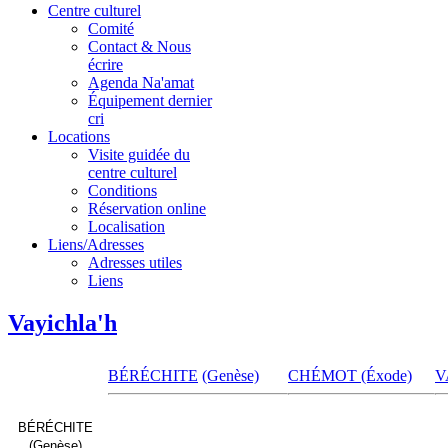
Centre culturel
Comité
Contact & Nous
écrire
Agenda Na'amat
Équipement dernier
cri
Locations
Visite guidée du
centre culturel
Conditions
Réservation online
Localisation
Liens/Adresses
Adresses utiles
Liens
Vayichla'h
BÉRÉCHITE
(Genèse)
CHÉMOT (Éxode)
V
BÉRÉCHITE
(Genèse)