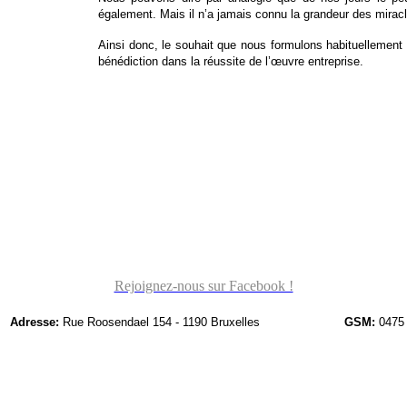
également. Mais il n’a jamais connu la grandeur des miracle
Ainsi donc, le souhait que nous formulons habituellement ‘
bénédiction dans la réussite de l’œuvre entreprise.
Rejoignez-nous sur Facebook !
Adresse:
Rue Roosendael 154 - 1190 Bruxelles
GSM:
0475 