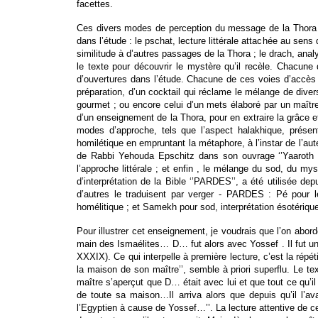
facettes.
Ces divers modes de perception du message de la Thora q
dans l’étude : le pschat, lecture littérale attachée au sens
similitude à d’autres passages de la Thora ; le drach, anal
le texte pour découvrir le mystère qu’il recèle. Chacune
d’ouvertures dans l’étude. Chacune de ces voies d’accès 
préparation, d’un cocktail qui réclame le mélange de divers
gourmet ; ou encore celui d’un mets élaboré par un maître 
d’un enseignement de la Thora, pour en extraire la grâce et
modes d’approche, tels que l’aspect halakhique, présen
homilétique en empruntant la métaphore, à l’instar de l’au
de Rabbi Yehouda Epschitz dans son ouvrage ‘’Yaaroth dev
l’approche littérale ; et enfin , le mélange du sod, du my
d’interprétation de la Bible ‘’PARDES’’, a été utilisée de
d’autres le traduisent par verger - PARDES : Pé pour le 
homélitique ; et Samekh pour sod, interprétation ésotériq
Pour illustrer cet enseignement, je voudrais que l’on abord
main des Ismaélites… D… fut alors avec Yossef . Il fut un
XXXIX). Ce qui interpelle à première lecture, c’est la répéti
la maison de son maître’’, semble à priori superflu. Le t
maître s’aperçut que D… était avec lui et que tout ce qu’i
de toute sa maison…Il arriva alors que depuis qu’il l’a
l’Egyptien à cause de Yossef…’’. La lecture attentive de c