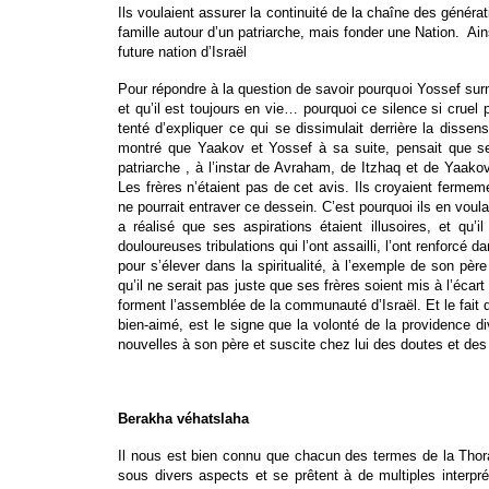
Ils voulaient assurer la continuité de la chaîne des généra
famille autour d’un patriarche, mais fonder une Nation. Ain
future nation d’Israël
Pour répondre à la question de savoir pourquoi Yossef surn
et qu’il est toujours en vie… pourquoi ce silence si cruel
tenté d’expliquer ce qui se dissimulait derrière la disse
montré que Yaakov et Yossef à sa suite, pensait que se
patriarche , à l’instar de Avraham, de Itzhaq et de Yaak
Les frères n’étaient pas de cet avis. Ils croyaient fermem
ne pourrait entraver ce dessein. C’est pourquoi ils en vou
a réalisé que ses aspirations étaient illusoires, et qu’
douloureuses tribulations qui l’ont assailli, l’ont renforcé 
pour s’élever dans la spiritualité, à l’exemple de son pè
qu’il ne serait pas juste que ses frères soient mis à l’écar
forment l’assemblée de la communauté d’Israël. Et le fait q
bien-aimé, est le signe que la volonté de la providence di
nouvelles à son père et suscite chez lui des doutes et des 
Berakha véhatslaha
Il nous est bien connu que chacun des termes de la Thor
sous divers aspects et se prêtent à de multiples interpré