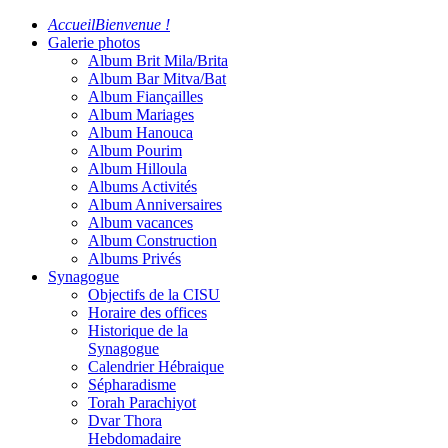
Accueil
Bienvenue !
Galerie photos
Album Brit Mila/Brita
Album Bar Mitva/Bat
Album Fiançailles
Album Mariages
Album Hanouca
Album Pourim
Album Hilloula
Albums Activités
Album Anniversaires
Album vacances
Album Construction
Albums Privés
Synagogue
Objectifs de la CISU
Horaire des offices
Historique de la
Synagogue
Calendrier Hébraique
Sépharadisme
Torah Parachiyot
Dvar Thora
Hebdomadaire