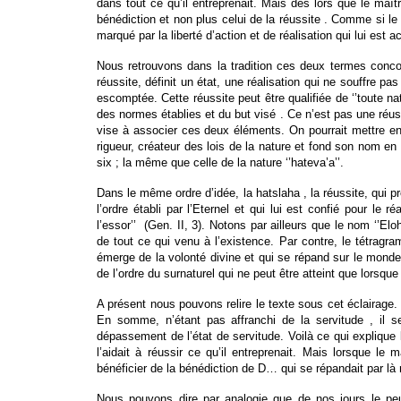
dans tout ce qu’il entreprenait. Mais dès lors que le maîtr
bénédiction et non plus celui de la réussite . Comme si le
marqué par la liberté d’action et de réalisation qui lui est 
Nous retrouvons dans la tradition ces deux termes concomi
réussite, définit un état, une réalisation qui ne souffre pa
escomptée. Cette réussite peut être qualifiée de ‘’toute nat
des normes établies et du but visé . Ce n’est pas une réus
vise à associer ces deux éléments. On pourrait mettre en 
rigueur, créateur des lois de la nature et fond son nom en 
six ; la même que celle de la nature ‘’hateva’a’’.
Dans le même ordre d’idée, la hatslaha , la réussite, qui p
l’ordre établi par l’Eternel et qui lui est confié pour le
l’essor’’ (Gen. II, 3). Notons par ailleurs que le nom ‘’El
de tout ce qui venu à l’existence. Par contre, le tétragra
émerge de la volonté divine et qui se répand sur le mond
de l’ordre du surnaturel qui ne peut être atteint que lorsque
A présent nous pouvons relire le texte sous cet éclairage.
En somme, n’étant pas affranchi de la servitude , il 
dépassement de l’état de servitude. Voilà ce qui explique
l’aidait à réussir ce qu’il entreprenait. Mais lorsque l
bénéficier de la bénédiction de D… qui se répandait par là 
Nous pouvons dire par analogie que de nos jours le peup