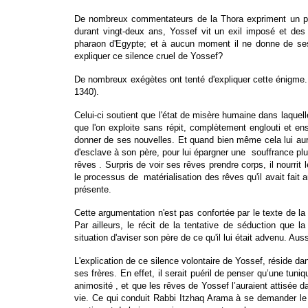
De nombreux commentateurs de la Thora expriment un prof
durant vingt-deux ans, Yossef vit un exil imposé et des 
pharaon d'Egypte; et à aucun moment il ne donne de ses 
expliquer ce silence cruel de Yossef?
De nombreux exégètes ont tenté d'expliquer cette énigme.
1340).
Celui-ci soutient que l'état de misère humaine dans laquelle 
que l'on exploite sans répit, complètement englouti et en
donner de ses nouvelles. Et quand bien même cela lui aurai
d'esclave à son père, pour lui épargner une souffrance plu
rêves . Surpris de voir ses rêves prendre corps, il nourri
le processus de matérialisation des rêves qu'il avait fait a
présente.
Cette argumentation n'est pas confortée par le texte de 
Par ailleurs, le récit de la tentative de séduction que l
situation d'aviser son père de ce qu'il lui était advenu. A
L'explication de ce silence volontaire de Yossef, réside d
ses frères. En effet, il serait puéril de penser qu’une tun
animosité , et que les rêves de Yossef l’auraient attisée d
vie. Ce qui conduit Rabbi Itzhaq Arama à se demander le p