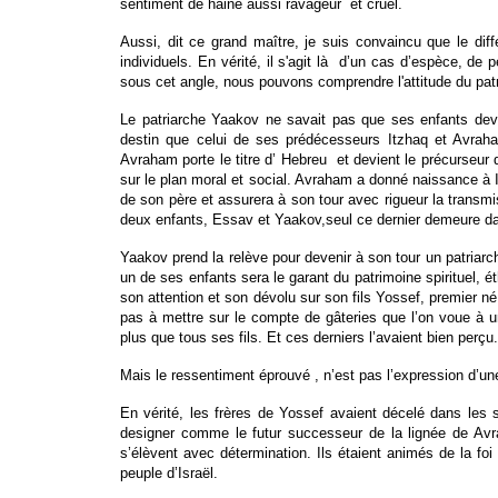
sentiment de haine aussi ravageur et cruel.
Aussi, dit ce grand maître, je suis convaincu que le dif
individuels. En vérité, il s'agit là d’un cas d’espèce, de 
sous cet angle, nous pouvons comprendre l'attitude du patr
Le patriarche Yaakov ne savait pas que ses enfants devaien
destin que celui de ses prédécesseurs Itzhaq et Avraham
Avraham porte le titre d’ Hebreu et devient le précurseu
sur le plan moral et social. Avraham a donné naissance à Ic
de son père et assurera à son tour avec rigueur la trans
deux enfants, Essav et Yaakov,seul ce dernier dem
Yaakov prend la relève pour devenir à son tour un patriarch
un de ses enfants sera le garant du patrimoine spirituel, ét
son attention et son dévolu sur son fils Yossef, premier
pas à mettre sur le compte de gâteries que l’on voue à u
plus que tous ses fils. Et ces derniers l’avaient bien perçu
Mais le ressentiment éprouvé , n’est pas l’expression d’une 
En vérité, les frères de Yossef avaient décelé dans les s
designer comme le futur successeur de la lignée de Avr
s’élèvent avec détermination. Ils étaient animés de la foi
peuple d’Israël.